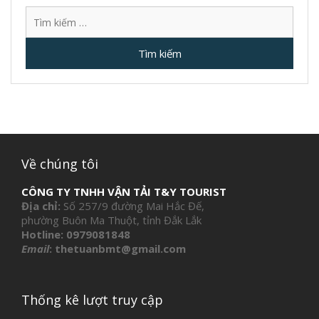
Tìm
kiếm
cho:
Về chúng tôi
CÔNG TY TNHH VẬN TẢI T&Y TOURIST
Địa chỉ:
Số 257/9 đường Mai Hắc Đế,
phường Buôn Ma Thuột, tỉnh Đắk Lắk
Hotline:
0979081848
Email
:
thetuanbmt@gmail.com
Thống kê lượt truy cập